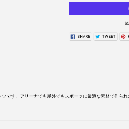
M
Adding
SHARE
TWEET
SHARE
TWEET
ON
ON
product
FACEBOOK
TWITTER
to
your
cart
たTシャツです。アリーナでも屋外でもスポーツに最適な素材で作られ