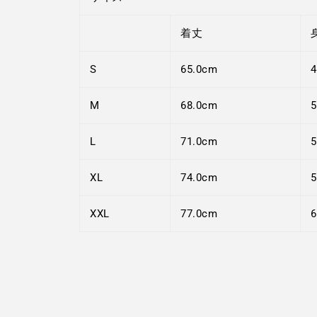
着丈
S
65.0cm
4
M
68.0cm
5
L
71.0cm
5
XL
74.0cm
5
XXL
77.0cm
6