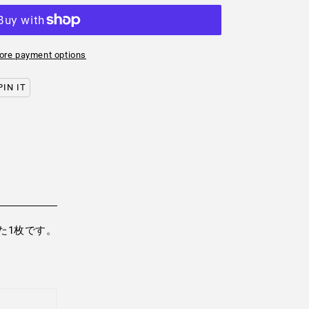
ore payment options
PIN IT
PIN
ON
PINTEREST
た1枚です。