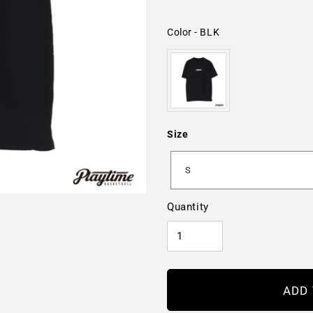
Color
-
BLK
Color
Size
Size
S
Quantity
ADD