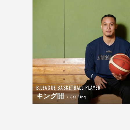
B.LEAGUE BASKETBALL PLAYER
キング開
Kai King