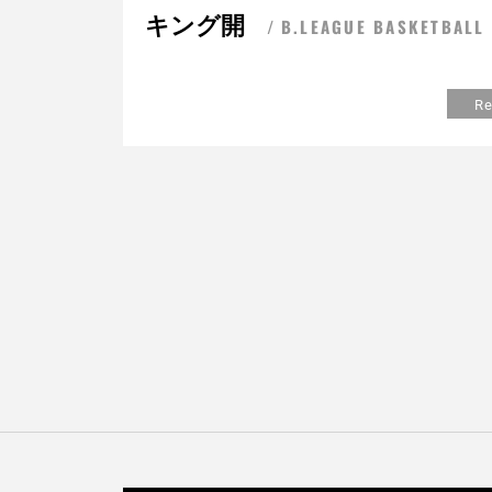
キング開
B.LEAGUE BASKETBALL