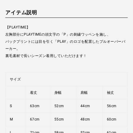
cart
アイテム説明
【PLAYTIME】
左胸部分にPLAYTIMEの頭文字の「P」の刺繍ワッペンを施し、
バックプリントには目を引く「PLAY」のロゴを配置したプルオーバーパ
ーカー。
裏毛素材で長いシーズン着用していただけます！
サイズ
着丈
身幅
肩幅
袖丈
S
63cm
52cm
44cm
56cm
M
67cm
55cm
48cm
60cm
L
71cm
58cm
52cm
61cm