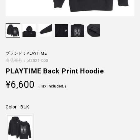
ブランド：PLAYTIME
商品番号：pt2021-003
PLAYTIME Back Print Hoodie
Regular
¥6,600
price
（Tax included.）
Color
-
BLK
Color