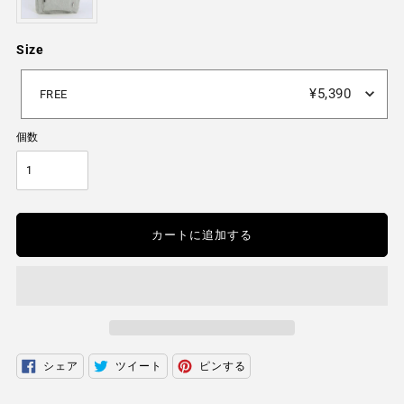
Size
Size
¥5,390
FREE
個数
カートに追加する
カ
シェア
ツイート
ピンする
FACEBOOK
TWITTER
PINTEREST
ー
で
に
で
ト
シ
投
ピ