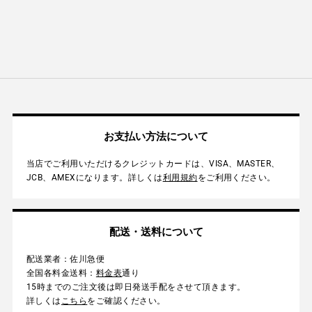
ェ
稿
ン
に
ア
す
す
す
る
る
商
る
品
を
追
加
す
る
お支払い方法について
当店でご利用いただけるクレジットカードは、VISA、MASTER、
JCB、AMEXになります。詳しくは
利用規約
をご利用ください。
配送・送料について
配送業者：佐川急便
全国各料金送料：
料金表
通り
15時までのご注文後は即日発送手配をさせて頂きます。
詳しくは
こちら
をご確認ください。