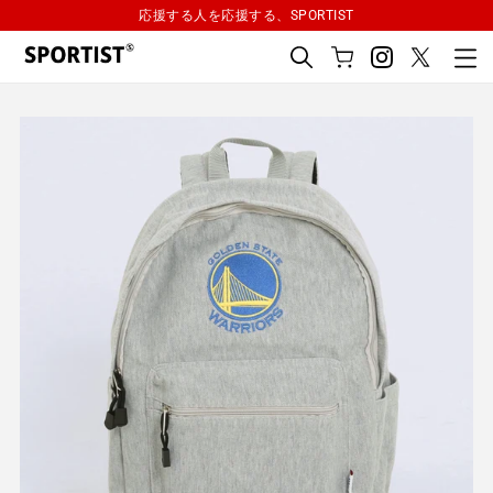
コ
応援する人を応援する、SPORTIST
ン
テ
カ
ン
ー
検
ツ
ト
索
に
ス
キ
ッ
プ
す
る