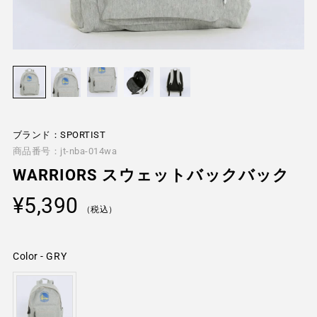
ブランド：SPORTIST
商品番号：jt-nba-014wa
WARRIORS スウェットバックバック
通
¥5,390
常
（税込）
価
格
Color
-
GRY
Color