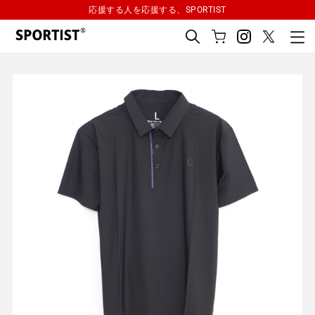
コ
応援する人を応援する、SPORTIST
ン
テ
カ
ン
ー
検
ツ
ト
索
に
ス
キ
ッ
プ
す
る