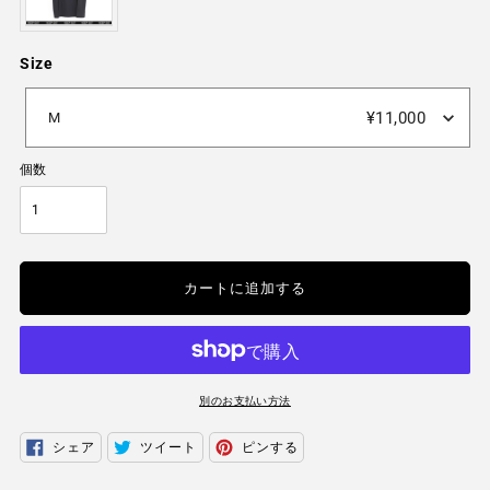
Size
Size
¥11,000
M
個数
カートに追加する
別のお支払い方法
カ
シェア
ツイート
ピンする
FACEBOOK
TWITTER
PINTEREST
ー
で
に
で
ト
シ
投
ピ