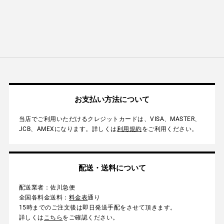
ェ
稿
ン
に
ア
す
す
す
る
る
商
る
品
を
追
加
す
る
お支払い方法について
当店でご利用いただけるクレジットカードは、VISA、MASTER、
JCB、AMEXになります。詳しくは
利用規約
をご利用ください。
配送・送料について
配送業者：佐川急便
全国各料金送料：
料金表
通り
15時までのご注文後は即日発送手配をさせて頂きます。
詳しくは
こちら
をご確認ください。